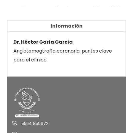
La atención a la muerte súbita extra hos...
23:28
Paro cardíaco y muerte súbita un probl...
16:20
Información
Prevención de enfermedad cardiovascular...
32:43
Dr. Héctor Garía García
Angiotomogtrafía coronaria, puntos clave
Prevención de muerte súbita en el atleta...
14:44
para el clínico
5554 850672