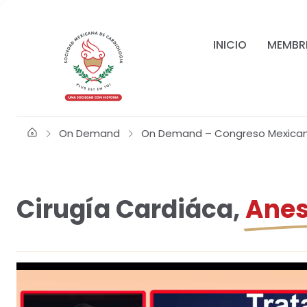
INICIO
MEMBR
On Demand
On Demand – Congreso Mexica
Cirugía Cardiáca,
Anes