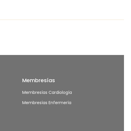
Cirugía cardíaca robótica y mínima invasión
16:47
Membresías
Membresías Cardiología
Membresías Enfermería