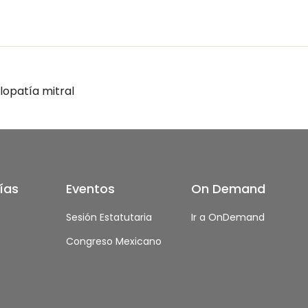
opatía mitral
ías
Eventos
On Demand
s
Sesión Estatutaria
Ir a OnDemand
Congreso Mexicano
s