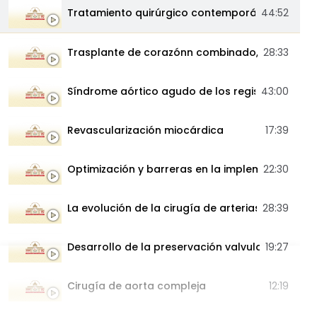
Tratamiento quirúrgico contemporáneo...
44:52
Trasplante de corazónn combinado, est...
28:33
Síndrome aórtico agudo de los registros...
43:00
Revascularización miocárdica
17:39
Optimización y barreras en la implementa...
22:30
La evolución de la cirugía de arterias coron...
28:39
Desarrollo de la preservación valvular aórt...
19:27
Cirugía de aorta compleja
12:19