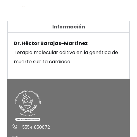
Manejo contemporáneo de fibrilación...
18:18
LOW Recientes en la hipertensión arterial...
28:39
Información
LOW El papel del sistema nervioso autó...
18:41
Dr. Héctor Barajas-Martínez
Terapia molecular aditiva en la genética de
La importancia del tiempo diagnóstico...
12:19
muerte súbita cardiáca
Diagnóstico y abordaje incial de disaut...
21:27
Cardioneuroablación ¿En qué consiste...
21:47
Arritmias en cardiopatía isquémica
25:04
Anticoagulación en fibrilación auricular...
17:28
5554 850672