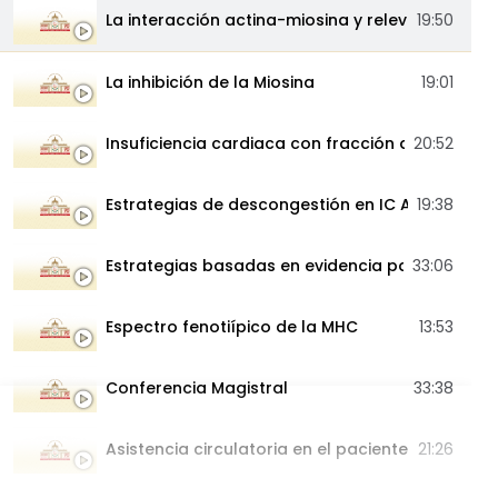
La interacción actina-miosina y relevan...
19:50
La inhibición de la Miosina
19:01
Insuficiencia cardi­aca con fracción de...
20:52
Estrategias de descongestión en IC Aguda
19:38
Estrategias basadas en evidencia para...
33:06
Espectro fenotiípico de la MHC
13:53
Conferencia Magistral
33:38
Asistencia circulatoria en el paciente con CCrIC
21:26