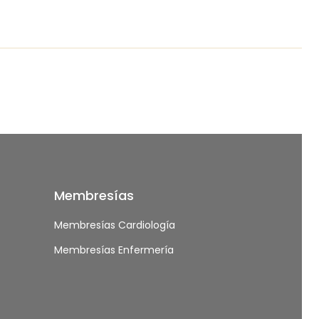
Abordaje y estadificación del paciente con ICA
13:51
Abordaje de las miocardiopatías en la era mul
22:50
Membresías
Membresías Cardiología
Membresías Enfermería