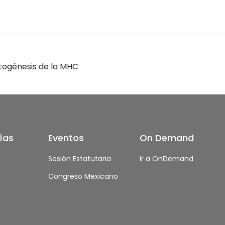
atogénesis de la MHC
ías
Eventos
On Demand
s
Sesión Estatutaria
Ir a OnDemand
Congreso Mexicano
s