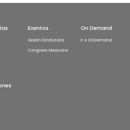
ías
Eventos
On Demand
s
Sesión Estatutaria
Ir a OnDemand
Congreso Mexicano
s
iones