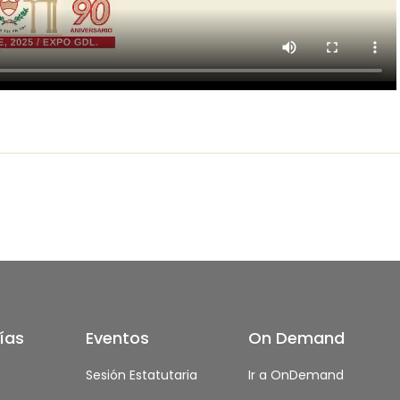
ías
Eventos
On Demand
s
Sesión Estatutaria
Ir a OnDemand