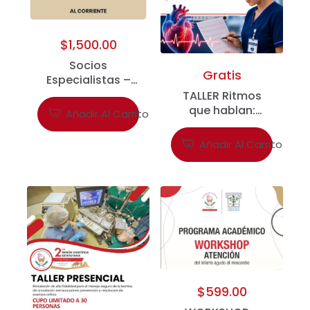
$
1,500.00
Socios
Gratis
Especialistas –
Virtual
TALLER Ritmos
que hablan:
Añadir Al Carrito
interpretación
práctica de las
Añadir Al Carrito
arritmias.
$
599.00