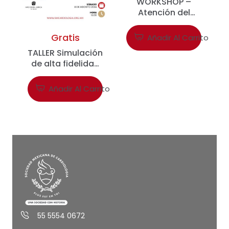
WORKSHOP –
Atención del
Infarto Agudo del
Miocardio
Gratis
Añadir Al Carrito
TALLER Simulación
de alta fidelidad
para el manejo
seguro de la
Añadir Al Carrito
bomba de
circulación
extracorpórea:
prevención y
resolución de
eventos crítico.
55 5554 0672