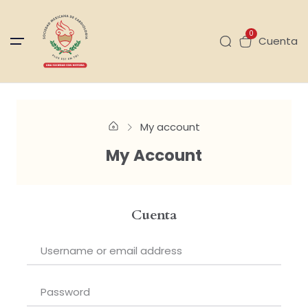
0
Cuenta
My account
My Account
Cuenta