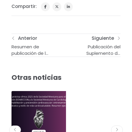
Compartir:
Anterior
Siguiente
Resumen de
Publicación del
publicación de la
Suplemento de
Revista
Archivos de
Circulation:
Cardiología de
Cardiovascular
México
Otras noticias
Imaging