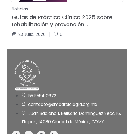
Noticias
Not
Guías de Práctica Clínica 2025 sobre
Ar
rehabilitación y prevención
Ab
cardiovascular
23 Julio, 2026
0
55 5554 0672
contacto@smcardiología.org.mx
Juan Badiano 1, Belisario Domínguez Secc 16,
Tlalpan, 14080 Ciudad de México, CDMX