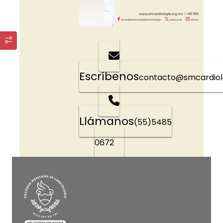
Escríbenos
contacto@smcardiol
Llámanos
(55)5485
0672