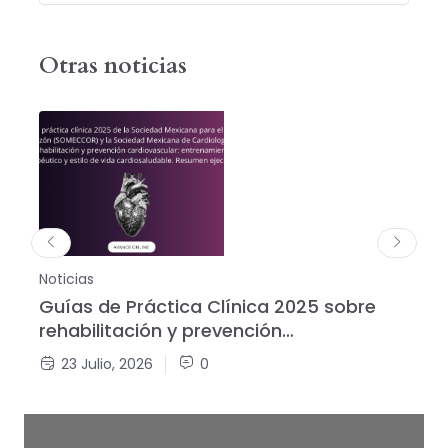
Otras noticias
Noticias
Not
Guías de Práctica Clínica 2025 sobre
Ar
rehabilitación y prevención
Ab
cardiovascular
23 Julio, 2026
0