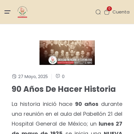
0
Cuenta
27 Mayo, 2025
0
90 Años De Hacer Historia
La historia inició hace
90 años
durante
una reunión en el aula del Pabellón 21 del
Hospital General de México; un
lunes 27
de mayo de 1935
se inicia una
NUEVA