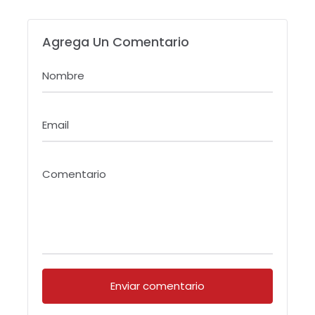
Presidente del
Revista
American
Circulation:
College Of
Cardiovascular
Agrega Un Comentario
Cardiology
Imaging
Nombre
Email
Comentario