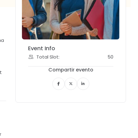
na
Event Info
Total Slot:
50
Compartir evento
t
r