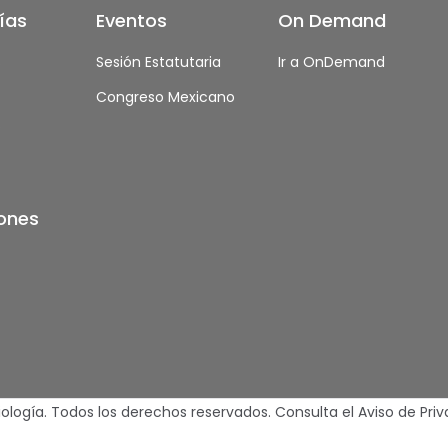
ías
Eventos
On Demand
s
Sesión Estatutaria
Ir a OnDemand
Congreso Mexicano
s
iones
logía. Todos los derechos reservados.
Consulta el Aviso de Pri