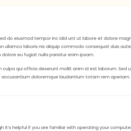
 sed do eiusmod tempor inc idid unt ut labore et dolore mag
ion ullamco laboris nis aliquip commodo consequat duis aute
um dolore eu fugiat nulla pariatur enim ipsam.
 culpa qui officia deserunt mollit anim id est laborum. Sed u
atem accusantium doloremque laudantium totam rem aperiam.
gh it’s helpful if you are familiar with operating your compute